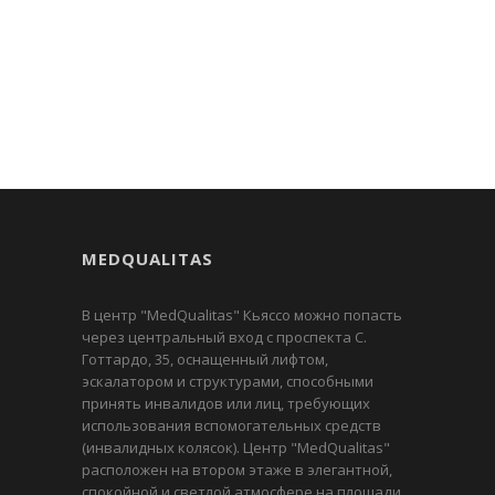
MEDQUALITAS
В центр "MedQualitas" Кьяссо можно попасть
через центральный вход с проспекта С.
Готтардо, 35, оснащенный лифтом,
эскалатором и структурами, способными
принять инвалидов или лиц, требующих
использования вспомогательных средств
(инвалидных колясок). Центр "MedQualitas"
расположен на втором этаже в элегантной,
спокойной и светлой атмосфере на площади