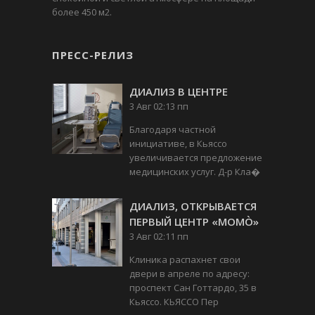
более 450 м2.
ПРЕСС-РЕЛИЗ
ДИАЛИЗ В ЦЕНТРЕ
3 Авг 02:13 пп
Благодаря частной
инициативе, в Кьяссо
увеличивается предложение
медицинских услуг. Д-р Кла�
ДИАЛИЗ, ОТКРЫВАЕТСЯ
ПЕРВЫЙ ЦЕНТР «MOMÒ»
3 Авг 02:11 пп
Клиника распахнет свои
двери в апреле по адресу:
проспект Сан Готтардо, 35 в
Кьяссо. КЬЯССО Пер