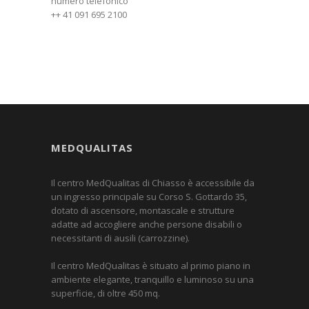
numero telefonico
++ 41 091 695 2100
MEDQUALITAS
Il centro MedQualitas di Chiasso è accessibile da
un ingresso principale su Corso S. Gottardo 35,
dotato di ascensore, montascale e strutture
adatte ad accogliere anche persone disabili o
necessitanti di ausili (carrozzine).
Il centro MedQualitas è situato al primo piano in
ambiente elegante, tranquillo e luminoso su una
superficie, di oltre 450 mq.